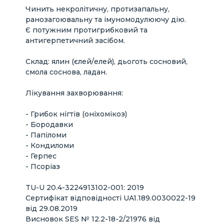
Telegram:
@serikmus
Чинить некролітичну, протизапальну,
ранозагоювальну та імуномодулюючу дію.
Получатель платежа: Егорова Екатерина
Киргизстан, м. Ош
Є потужним протигрибковий та
Владимировна
Рахман
антигерпетичний засібом.
Номер карты получателя (UAH):
5168 7456 5779 2013
Тел. (WhatsApp, Telegram):
+996 558 343 436
________________________
Склад: ялин (єлей/елей), дьоготь сосновий,
смола соснова, ладан.
Испания, г. Барселона
Ольга
Лікування захворювання:
Тел. (WhatsApp):
+34 627 046 528
Email:
moc.liamg%4071avorogeyaglo
- Грибок нігтів (оніхомікоз)
- Бородавки
США, Калифорния
- Папіломи
Марина
- Кондиломи
Тел. (WhatsApp):
+1 213 222 53 81
- Герпес
Email:
moc.liamg%40888lla4ytinU
- Псоріаз
Сайт:
theunity4all.com
TU-U 20.4-3224913102-001: 2019
Сертифікат відповідності UA1.189.0030022-19
Казахстан, г. Астана
від 29.08.2019
Серик Кажикакимович
Висновок SES № 12.2-18-2/21976 від
Viber, WhatsApp:
+7 701 516 8700