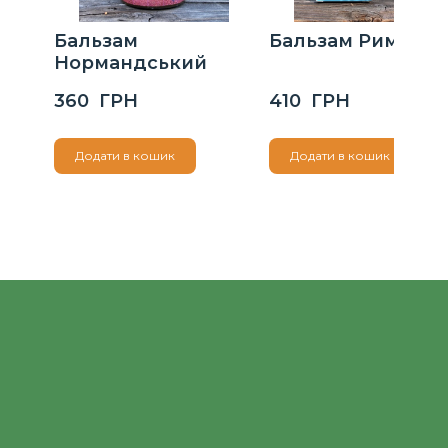
Бальзам
Бальзам Римськи
Нормандський
360  ГРН
410  ГРН
Додати в кошик
Додати в кошик